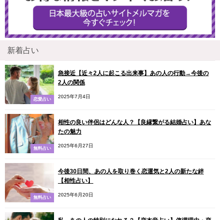
新着占い
急接近【近々2人に起こる出来事】あの人の行動→今後の
2人の関係
2025年7月4日
恋愛占い
相性の良い伴侶はどんな人？【良縁繋がる結婚占い】あな
たの魅力
2025年6月27日
無料占い
今後30日間、あの人を取り巻く恋運気と2人の新たな絆
【相性占い】
2025年6月20日
無料占い