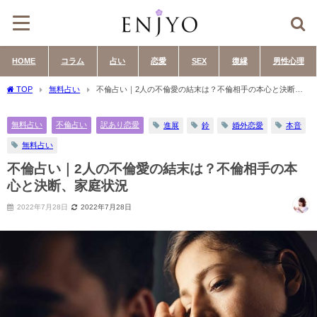
HOME
コラム
占い
恋愛
SEX
復縁
男性心理
TOP
無料占い
不倫占い｜2人の不倫愛の結末は？不倫相手の本心と決断、
家庭状況
無料占い
不倫占い
訳あり恋愛
進展
鈴
婚外恋愛
本音
無料占い
不倫占い｜2人の不倫愛の結末は？不倫相手の本
心と決断、家庭状況
2022年7月28日
2022年7月28日