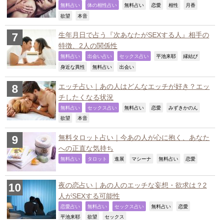
,
,
,
,
,
,
無料占い
体の相性占い
無料占い
恋愛
相性
月香
,
,
欲望
本音
生年月日で占う『次あなたがSEXする人』相手の
特徴、2人の関係性
,
,
,
,
,
無料占い
出会い占い
セックス占い
平池来耶
縁結び
,
,
,
身近な異性
無料占い
出会い
エッチ占い｜あの人はどんなエッチが好き？エッ
チしたくなる状況
,
,
,
,
,
無料占い
セックス占い
無料占い
恋愛
みずきかのん
,
,
欲望
本音
無料タロット占い｜今あの人が心に抱く、あなた
への正直な気持ち
,
,
,
,
,
,
無料占い
タロット
進展
マシーナ
無料占い
恋愛
夜の恋占い｜あの人のエッチな妄想・欲求は？2
人がSEXする可能性
,
,
,
,
,
恋愛占い
無料占い
セックス占い
無料占い
恋愛
,
,
,
平池来耶
欲望
セックス