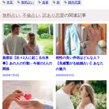
本音
無料占い
進展
鈴
婚外恋愛
無料占い
,
不倫占い
,
訳あり恋愛
の関連記事
急接近【近々2人に起こる出来
相性の良い伴侶はどんな人？
事】あの人の行動→今後の2人の
【良縁繋がる結婚占い】あなた
関係
の魅力
2025年7月4日
2025年6月27日