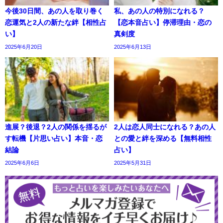
今後30日間、あの人を取り巻く
私、あの人の特別になれる？
恋運気と2人の新たな絆【相性占
【恋本音占い】停滞理由・恋の
い】
真剣度
2025年6月20日
2025年6月13日
進展？後退？2人の関係を揺るが
2人は恋人同士になれる？あの人
す転機【片思い占い】本音・恋
との愛と絆を深める【無料相性
結論
占い】
2025年6月6日
2025年5月31日