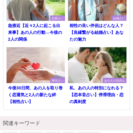
恋愛占い
結婚占い
急接近【近々2人に起こる出
相性の良い伴侶はどんな人？
来事】あの人の行動→今後の
【良縁繋がる結婚占い】あな
2人の関係
たの魅力
相性占い
あの人の気持ち
今後30日間、あの人を取り巻
私、あの人の特別になれる？
く恋運気と2人の新たな絆
【恋本音占い】停滞理由・恋
【相性占い】
の真剣度
関連キーワード