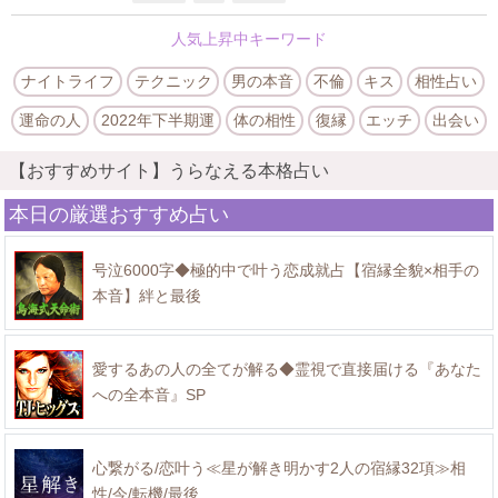
人気上昇中キーワード
ナイトライフ
テクニック
男の本音
不倫
キス
相性占い
運命の人
2022年下半期運
体の相性
復縁
エッチ
出会い
【おすすめサイト】うらなえる本格占い
本日の厳選おすすめ占い
号泣6000字◆極的中で叶う恋成就占【宿縁全貌×相手の
本音】絆と最後
愛するあの人の全てが解る◆霊視で直接届ける『あなた
への全本音』SP
心繋がる/恋叶う≪星が解き明かす2人の宿縁32項≫相
性/今/転機/最後