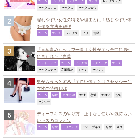
,
,
,
,
,
コラム
セックス
テクニック
エッチ
セックステク
,
,
,
セックスレス
セックス
セックス体位
濡れやすい女性の特徴や理由とは？感じやすい体
を作る方法を解説
,
,
,
,
,
コラム
エッチ
セックス
イク
前戯
『言葉責め』セリフ一覧｜女性がエッチ中に男性
に言われたい言葉
,
,
,
,
,
ナイトライフ
コラム
セックス
テクニック
エッチ
,
,
,
,
セックステク
言葉責め
エッチ
セックス
男がムラっとする『エロい体』とは？セクシーな
女性の特徴12項
,
,
,
,
,
,
,
コラム
恋愛
男性心理
女性
恋愛
エロい
色気
,
セクシー
ディープキスのやり方｜上手な舌使いや気持ちい
いキスのコツとは
,
,
,
,
,
,
コラム
恋愛
テクニック
ディープキス
恋愛
キス