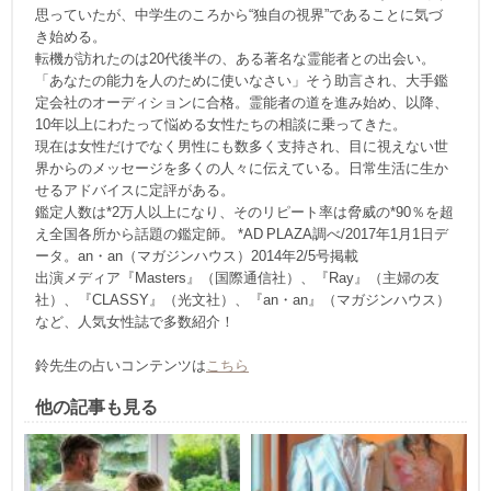
思っていたが、中学生のころから“独自の視界”であることに気づ
き始める。
転機が訪れたのは20代後半の、ある著名な霊能者との出会い。
「あなたの能力を人のために使いなさい」そう助言され、大手鑑
定会社のオーディションに合格。霊能者の道を進み始め、以降、
10年以上にわたって悩める女性たちの相談に乗ってきた。
現在は女性だけでなく男性にも数多く支持され、目に視えない世
界からのメッセージを多くの人々に伝えている。日常生活に生か
せるアドバイスに定評がある。
鑑定人数は*2万人以上になり、そのリピート率は脅威の*90％を超
え全国各所から話題の鑑定師。 *AD PLAZA調べ/2017年1月1日デ
ータ。an・an（マガジンハウス）2014年2/5号掲載
出演メディア『Masters』（国際通信社）、『Ray』（主婦の友
社）、『CLASSY』（光文社）、『an・an』（マガジンハウス）
など、人気女性誌で多数紹介！
鈴先生の占いコンテンツは
こちら
他の記事も見る