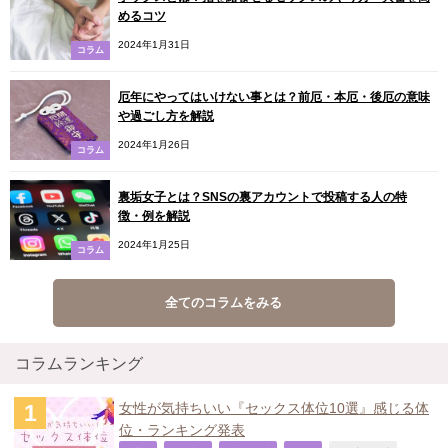
めるコツ
2024年1月31日
コラム
厄年にやってはいけない事とは？前厄・本厄・後厄の意味
や過ごし方を解説
2024年1月26日
コラム
裏垢女子とは？SNSの裏アカウントで投稿する人の特
徴・例を解説
2024年1月25日
コラム
全てのコラムをみる
コラムランキング
女性が気持ちいい『セックス体位10選』感じる体
位・ランキング発表