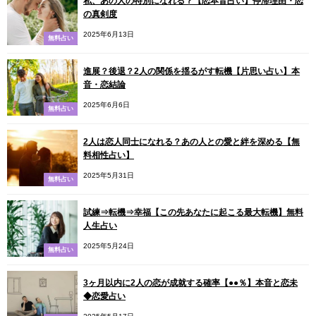
私、あの人の特別になれる？【恋本音占い】停滞理由・恋
の真剣度
2025年6月13日
無料占い
進展？後退？2人の関係を揺るがす転機【片思い占い】本
音・恋結論
2025年6月6日
無料占い
2人は恋人同士になれる？あの人との愛と絆を深める【無
料相性占い】
2025年5月31日
無料占い
試練⇒転機⇒幸福【この先あなたに起こる最大転機】無料
人生占い
2025年5月24日
無料占い
3ヶ月以内に2人の恋が成就する確率【●●％】本音と恋未
◆恋愛占い
2025年5月17日