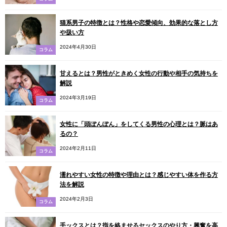
猫系男子の特徴とは？性格や恋愛傾向、効果的な落とし方
や扱い方
2024年4月30日
コラム
甘えるとは？男性がときめく女性の行動や相手の気持ちを
解説
2024年3月19日
コラム
女性に「頭ぽんぽん」をしてくる男性の心理とは？脈はあ
るの？
2024年2月11日
コラム
濡れやすい女性の特徴や理由とは？感じやすい体を作る方
法を解説
2024年2月3日
コラム
手ックスとは？指を絡ませるセックスのやり方・興奮を高