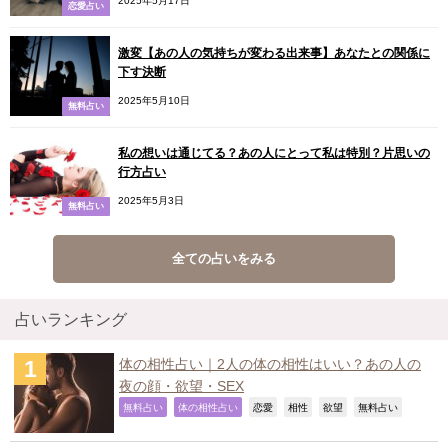
恋愛占い
激変【あの人の気持ちが変わる出来事】あなたとの関係に
下す決断
2025年5月10日
無料占い
私の想いは通じてる？あの人にとって私は特別？片思いの
行方占い
2025年5月3日
無料占い
全ての占いをみる
占いランキング
体の相性占い｜2人の体の相性はいい？あの人の
夜の顔・欲望・SEX
,
,
,
,
,
,
無料占い
体の相性占い
恋愛
相性
欲望
無料占い