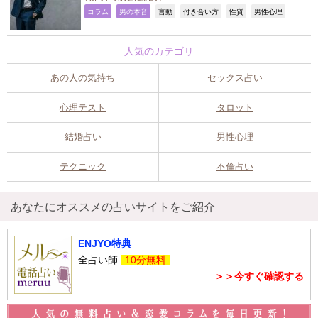
,
,
,
,
,
,
コラム
男の本音
言動
付き合い方
性質
男性心理
人気のカテゴリ
あの人の気持ち
セックス占い
心理テスト
タロット
結婚占い
男性心理
テクニック
不倫占い
あなたにオススメの占いサイトをご紹介
ENJYO特典
全占い師
10分無料
＞＞今すぐ確認する