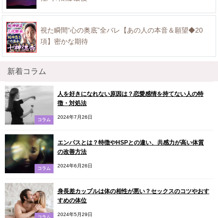
視た瞬間“心の奥底”全バレ【あの人の本音＆願望◆20
項】密かな期待
新着コラム
人を好きになれない原因は？恋愛感情を持てない人の特
徴・対処法
2024年7月26日
コラム
エンパスとは？特徴やHSPとの違い、共感力が高い体質
の改善方法
2024年6月26日
コラム
身長差カップルは体の相性が悪い？セックスのコツやおす
すめの体位
2024年5月29日
コラム