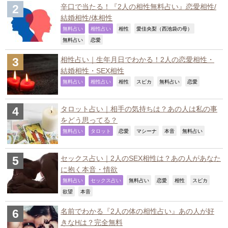
辛口で当たる！『2人の相性無料占い』恋愛相性/
結婚相性/体相性
,
,
,
,
無料占い
相性占い
相性
愛佳央梨（西池袋の母）
,
,
無料占い
恋愛
相性占い｜生年月日でわかる！2人の恋愛相性・
結婚相性・SEX相性
,
,
,
,
,
,
無料占い
相性占い
相性
スピカ
無料占い
恋愛
タロット占い｜相手の気持ちは？あの人は私の事
をどう思ってる？
,
,
,
,
,
,
無料占い
タロット
恋愛
マシーナ
本音
無料占い
セックス占い｜2人のSEX相性は？あの人があなた
に抱く本音・情欲
,
,
,
,
,
,
無料占い
セックス占い
無料占い
恋愛
相性
スピカ
,
,
欲望
本音
名前でわかる『2人の体の相性占い』あの人が好
きなHは？完全無料