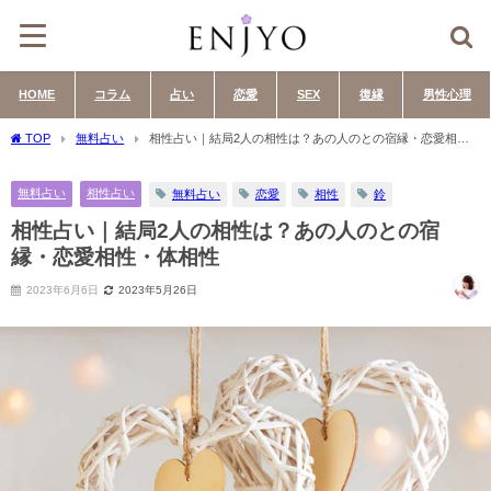
HOME
コラム
占い
恋愛
SEX
復縁
男性心理
TOP
無料占い
相性占い｜結局2人の相性は？あの人のとの宿縁・恋愛相
性・体相性
無料占い
相性占い
無料占い
恋愛
相性
鈴
相性占い｜結局2人の相性は？あの人のとの宿
縁・恋愛相性・体相性
2023年6月6日
2023年5月26日