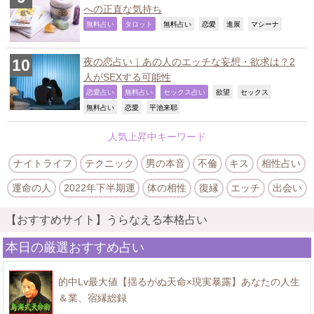
への正直な気持ち
,
,
,
,
,
,
無料占い
タロット
無料占い
恋愛
進展
マシーナ
夜の恋占い｜あの人のエッチな妄想・欲求は？2
人がSEXする可能性
,
,
,
,
,
恋愛占い
無料占い
セックス占い
欲望
セックス
,
,
,
無料占い
恋愛
平池来耶
人気上昇中キーワード
ナイトライフ
テクニック
男の本音
不倫
キス
相性占い
運命の人
2022年下半期運
体の相性
復縁
エッチ
出会い
【おすすめサイト】うらなえる本格占い
本日の厳選おすすめ占い
的中Lv最大値【揺るがぬ天命×現実暴露】あなたの人生
＆業、宿縁総録