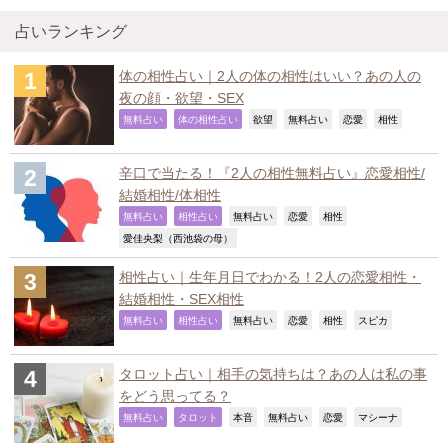
占いランキング
体の相性占い｜2人の体の相性はいい？あの人の
夜の顔・欲望・SEX
,
,
,
,
,
,
無料占い
体の相性占い
欲望
無料占い
恋愛
相性
辛口で当たる！『2人の相性無料占い』恋愛相性/
結婚相性/体相性
,
,
,
,
,
無料占い
相性占い
無料占い
恋愛
相性
,
愛佳央梨（西池袋の母）
相性占い｜生年月日でわかる！2人の恋愛相性・
結婚相性・SEX相性
,
,
,
,
,
,
無料占い
相性占い
無料占い
恋愛
相性
スピカ
タロット占い｜相手の気持ちは？あの人は私の事
をどう思ってる？
,
,
,
,
,
,
無料占い
タロット
本音
無料占い
恋愛
マシーナ