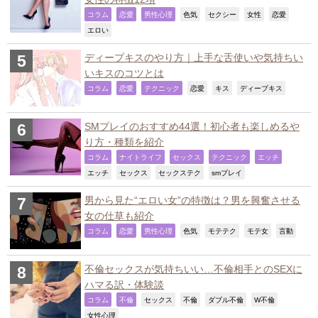
,
,
,
,
,
,
,
コラム
恋愛
男性心理
色気
セクシー
女性
恋愛
,
エロい
ディープキスのやり方｜上手な舌使いや気持ちい
いキスのコツとは
,
,
,
,
,
,
コラム
恋愛
テクニック
恋愛
キス
ディープキス
SMプレイのおすすめ44選！初心者も楽しめるや
り方・種類を紹介
,
,
,
,
,
コラム
ナイトライフ
セックス
テクニック
エッチ
,
,
,
,
エッチ
セックス
セックステク
smプレイ
男から見た“エロい女”の特徴は？男を興奮させる
女の仕草も紹介
,
,
,
,
,
,
,
コラム
恋愛
男性心理
色気
モテテク
モテ女
言動
不倫セックスが気持ちいい…不倫相手とのSEXに
ハマる訳・体験談
,
,
,
,
,
,
コラム
不倫
セックス
不倫
ダブル不倫
W不倫
,
女性心理