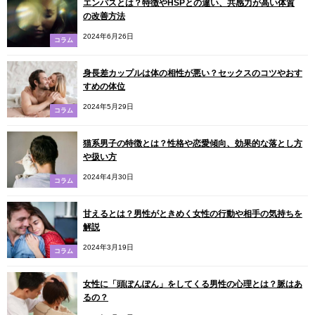
エンパスとは？特徴やHSPとの違い、共感力が高い体質
の改善方法
2024年6月26日
コラム
身長差カップルは体の相性が悪い？セックスのコツやおす
すめの体位
2024年5月29日
コラム
猫系男子の特徴とは？性格や恋愛傾向、効果的な落とし方
や扱い方
2024年4月30日
コラム
甘えるとは？男性がときめく女性の行動や相手の気持ちを
解説
2024年3月19日
コラム
女性に「頭ぽんぽん」をしてくる男性の心理とは？脈はあ
るの？