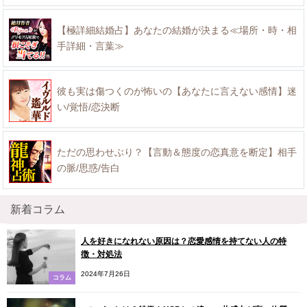
【極詳細結婚占】あなたの結婚が決まる≪場所・時・相
手詳細・言葉≫
彼も実は傷つくのが怖いの【あなたに言えない感情】迷
い/覚悟/恋決断
ただの思わせぶり？【言動＆態度の恋真意を断定】相手
の脈/思惑/告白
新着コラム
人を好きになれない原因は？恋愛感情を持てない人の特
徴・対処法
2024年7月26日
コラム