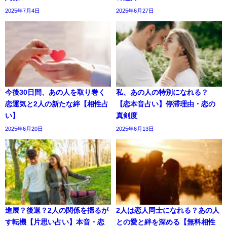
2025年7月4日
2025年6月27日
今後30日間、あの人を取り巻く
私、あの人の特別になれる？
恋運気と2人の新たな絆【相性占
【恋本音占い】停滞理由・恋の
い】
真剣度
2025年6月20日
2025年6月13日
進展？後退？2人の関係を揺るが
2人は恋人同士になれる？あの人
す転機【片思い占い】本音・恋
との愛と絆を深める【無料相性