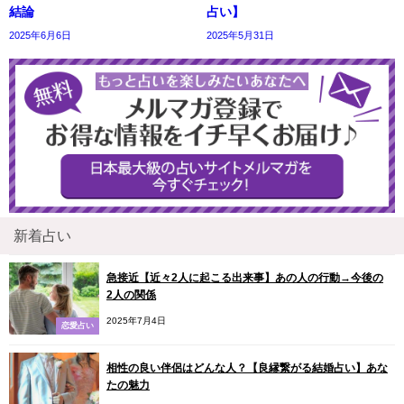
結論
占い】
2025年6月6日
2025年5月31日
新着占い
急接近【近々2人に起こる出来事】あの人の行動→今後の
2人の関係
2025年7月4日
恋愛占い
相性の良い伴侶はどんな人？【良縁繋がる結婚占い】あな
たの魅力