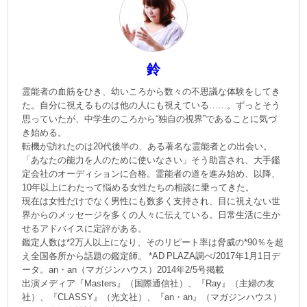
鈴
霊能者の血筋をひき、幼いころから数々の不思議な体験をしてき
た。自分に視えるものは他の人にも視えている……。ずっとそう
思っていたが、中学生のころから“独自の視界”であることに気づ
き始める。
転機が訪れたのは20代後半の、ある著名な霊能者との出会い。
「あなたの能力を人のために使いなさい」そう助言され、大手鑑
定会社のオーディションに合格。霊能者の道を進み始め、以降、
10年以上にわたって悩める女性たちの相談に乗ってきた。
現在は女性だけでなく男性にも数多く支持され、目に視えない世
界からのメッセージを多くの人々に伝えている。日常生活に生か
せるアドバイスに定評がある。
鑑定人数は*2万人以上になり、そのリピート率は脅威の*90％を超
え全国各所から話題の鑑定師。 *AD PLAZA調べ/2017年1月1日デ
ータ。an・an（マガジンハウス）2014年2/5号掲載
出演メディア『Masters』（国際通信社）、『Ray』（主婦の友
社）、『CLASSY』（光文社）、『an・an』（マガジンハウス）