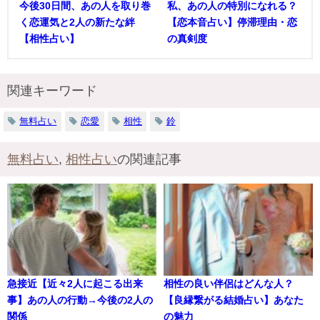
今後30日間、あの人を取り巻
私、あの人の特別になれる？
く恋運気と2人の新たな絆
【恋本音占い】停滞理由・恋
【相性占い】
の真剣度
関連キーワード
無料占い
恋愛
相性
鈴
無料占い
,
相性占い
の関連記事
急接近【近々2人に起こる出来
相性の良い伴侶はどんな人？
事】あの人の行動→今後の2人の
【良縁繋がる結婚占い】あなた
関係
の魅力