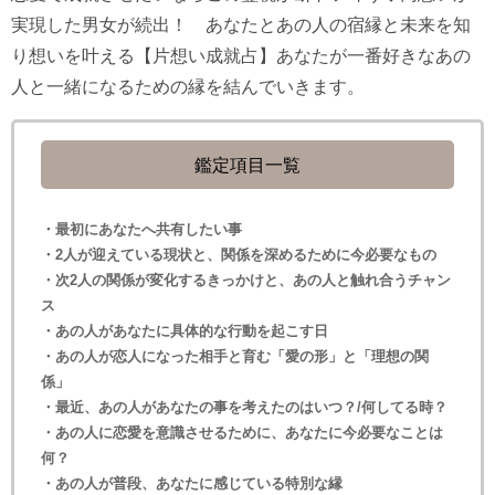
実現した男女が続出！ あなたとあの人の宿縁と未来を知
り想いを叶える【片想い成就占】あなたが一番好きなあの
人と一緒になるための縁を結んでいきます。
鑑定項目一覧
・最初にあなたへ共有したい事
・2人が迎えている現状と、関係を深めるために今必要なもの
・次2人の関係が変化するきっかけと、あの人と触れ合うチャン
ス
・あの人があなたに具体的な行動を起こす日
・あの人が恋人になった相手と育む「愛の形」と「理想の関
係」
・最近、あの人があなたの事を考えたのはいつ？/何してる時？
・あの人に恋愛を意識させるために、あなたに今必要なことは
何？
・あの人が普段、あなたに感じている特別な縁