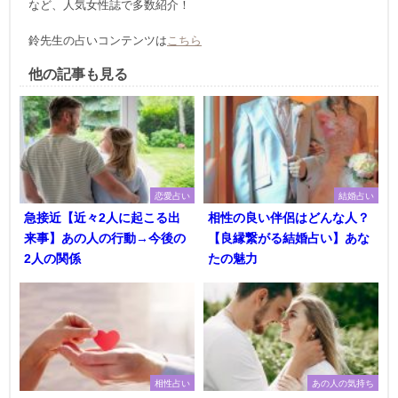
など、人気女性誌で多数紹介！
鈴先生の占いコンテンツは
こちら
他の記事も見る
恋愛占い
結婚占い
急接近【近々2人に起こる出
相性の良い伴侶はどんな人？
来事】あの人の行動→今後の
【良縁繋がる結婚占い】あな
2人の関係
たの魅力
相性占い
あの人の気持ち