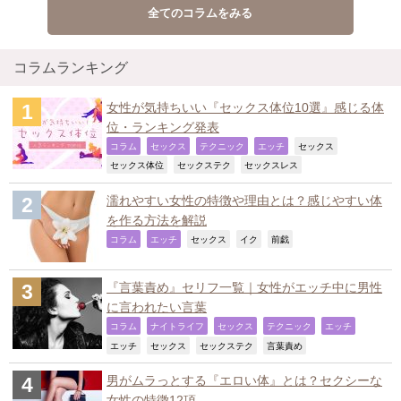
全てのコラムをみる
コラムランキング
女性が気持ちいい『セックス体位10選』感じる体
位・ランキング発表
,
,
,
,
,
コラム
セックス
テクニック
エッチ
セックス
,
,
,
セックス体位
セックステク
セックスレス
濡れやすい女性の特徴や理由とは？感じやすい体
を作る方法を解説
,
,
,
,
,
コラム
エッチ
セックス
イク
前戯
『言葉責め』セリフ一覧｜女性がエッチ中に男性
に言われたい言葉
,
,
,
,
,
コラム
ナイトライフ
セックス
テクニック
エッチ
,
,
,
,
エッチ
セックス
セックステク
言葉責め
男がムラっとする『エロい体』とは？セクシーな
女性の特徴12項