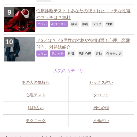
性癖診断テスト｜あなたの隠されたエッチな性癖
やフェチは？無料
,
,
,
,
,
,
コラム
心理テスト
欲望
診断
フェチ
性癖
ドSとは？ドS男性の性格や特徴8選！心理、恋愛
傾向、対処法紹介
,
,
,
,
,
,
コラム
男の本音
性質
男性心理
言動
付き合い方
人気のカテゴリ
あの人の気持ち
セックス占い
心理テスト
タロット
結婚占い
男性心理
テクニック
不倫占い