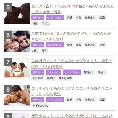
セックス占い｜2人のSEX相性は？あの人があなた
に抱く本音・情欲
,
,
,
,
,
,
無料占い
セックス占い
欲望
本音
無料占い
恋愛
,
,
相性
スピカ
名前でわかる『2人の体の相性占い』あの人が好
きなHは？完全無料
,
,
,
,
,
,
無料占い
体の相性占い
欲望
本音
無料占い
恋愛
,
,
相性
月香
生年月日で占う『次あなたがSEXする人』相手の
特徴、2人の関係性
,
,
,
,
,
無料占い
出会い占い
セックス占い
無料占い
出会い
,
,
,
平池来耶
縁結び
身近な異性
エッチ占い｜あの人はどんなエッチが好き？エッ
チしたくなる状況
,
,
,
,
,
,
無料占い
セックス占い
欲望
本音
無料占い
恋愛
,
みずきかのん
無料タロット占い｜今あの人が心に抱く、あなた