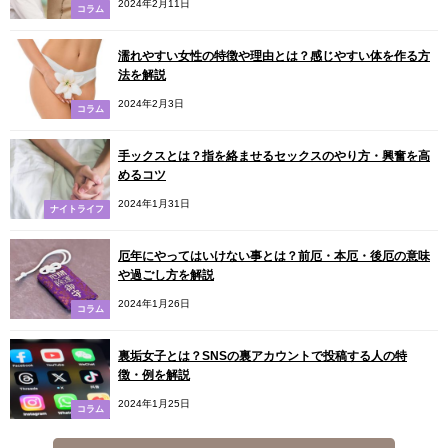
2024年2月11日
コラム
濡れやすい女性の特徴や理由とは？感じやすい体を作る方
法を解説
2024年2月3日
コラム
手ックスとは？指を絡ませるセックスのやり方・興奮を高
めるコツ
2024年1月31日
ナイトライフ
厄年にやってはいけない事とは？前厄・本厄・後厄の意味
や過ごし方を解説
2024年1月26日
コラム
裏垢女子とは？SNSの裏アカウントで投稿する人の特
徴・例を解説
2024年1月25日
コラム