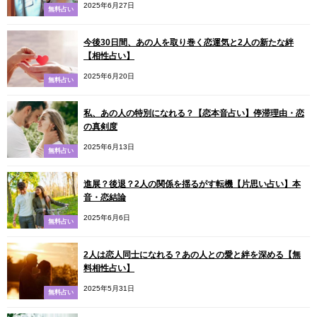
2025年6月27日
無料占い
今後30日間、あの人を取り巻く恋運気と2人の新たな絆
【相性占い】
2025年6月20日
無料占い
私、あの人の特別になれる？【恋本音占い】停滞理由・恋
の真剣度
2025年6月13日
無料占い
進展？後退？2人の関係を揺るがす転機【片思い占い】本
音・恋結論
2025年6月6日
無料占い
2人は恋人同士になれる？あの人との愛と絆を深める【無
料相性占い】
2025年5月31日
無料占い