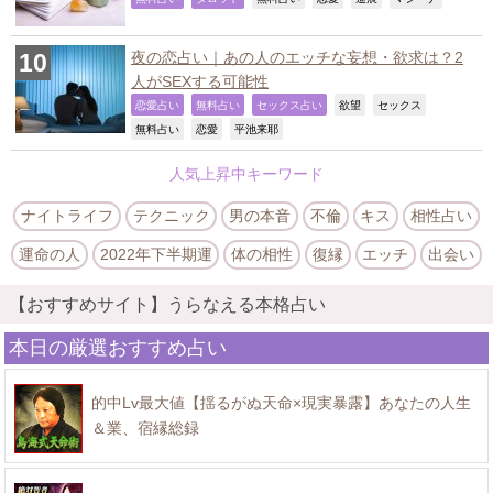
夜の恋占い｜あの人のエッチな妄想・欲求は？2
人がSEXする可能性
,
,
,
,
,
恋愛占い
無料占い
セックス占い
欲望
セックス
,
,
,
無料占い
恋愛
平池来耶
人気上昇中キーワード
ナイトライフ
テクニック
男の本音
不倫
キス
相性占い
運命の人
2022年下半期運
体の相性
復縁
エッチ
出会い
【おすすめサイト】うらなえる本格占い
本日の厳選おすすめ占い
的中Lv最大値【揺るがぬ天命×現実暴露】あなたの人生
＆業、宿縁総録