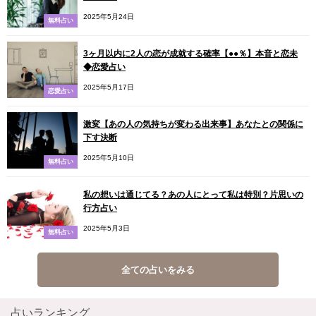
2025年5月24日
無料占い
3ヶ月以内に2人の恋が成就する確率【●●％】本音と恋未
◆恋愛占い
2025年5月17日
恋愛占い
激変【あの人の気持ちが変わる出来事】あなたとの関係に
下す決断
2025年5月10日
無料占い
私の想いは通じてる？あの人にとって私は特別？片思いの
行方占い
2025年5月3日
無料占い
全ての占いをみる
占いランキング