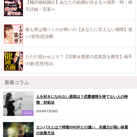
【極詳細結婚占】あなたの結婚が決まる≪場所・時・相
手詳細・言葉≫
彼も実は傷つくのが怖いの【あなたに言えない感情】迷
い/覚悟/恋決断
ただの思わせぶり？【言動＆態度の恋真意を断定】相手
の脈/思惑/告白
新着コラム
人を好きになれない原因は？恋愛感情を持てない人の特
徴・対処法
2024年7月26日
コラム
エンパスとは？特徴やHSPとの違い、共感力が高い体質
の改善方法