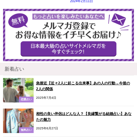
2024年2月11日
新着占い
急接近【近々2人に起こる出来事】あの人の行動→今後の
2人の関係
2025年7月4日
恋愛占い
相性の良い伴侶はどんな人？【良縁繋がる結婚占い】あな
たの魅力
2025年6月27日
無料占い