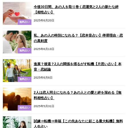
今後30日間、あの人を取り巻く恋運気と2人の新たな絆
【相性占い】
2025年6月20日
無料占い
私、あの人の特別になれる？【恋本音占い】停滞理由・恋
の真剣度
2025年6月13日
無料占い
進展？後退？2人の関係を揺るがす転機【片思い占い】本
音・恋結論
2025年6月6日
無料占い
2人は恋人同士になれる？あの人との愛と絆を深める【無
料相性占い】
2025年5月31日
相性占い
試練⇒転機⇒幸福【この先あなたに起こる最大転機】無料
人生占い