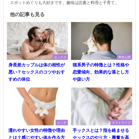
スポットめぐりも大好きです。趣味は読書と料理と子育て。
他の記事も見る
セックス
男性心理
身長差カップルは体の相性が
猫系男子の特徴とは？性格や
悪い？セックスのコツやおす
恋愛傾向、効果的な落とし方
すめの体位
や扱い方
エッチ
ナイトライフ
濡れやすい女性の特徴や理由
手ックスとは？指を絡ませる
とは？感じやすい体を作る方
セックスのやり方・興奮を高