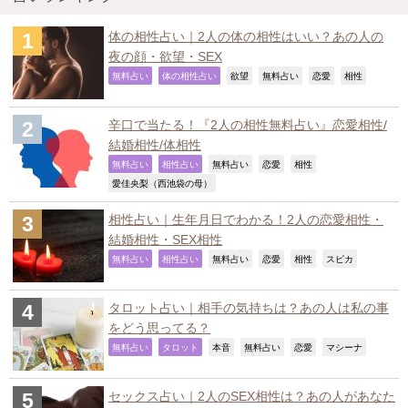
体の相性占い｜2人の体の相性はいい？あの人の
夜の顔・欲望・SEX
,
,
,
,
,
,
無料占い
体の相性占い
欲望
無料占い
恋愛
相性
辛口で当たる！『2人の相性無料占い』恋愛相性/
結婚相性/体相性
,
,
,
,
,
無料占い
相性占い
無料占い
恋愛
相性
,
愛佳央梨（西池袋の母）
相性占い｜生年月日でわかる！2人の恋愛相性・
結婚相性・SEX相性
,
,
,
,
,
,
無料占い
相性占い
無料占い
恋愛
相性
スピカ
タロット占い｜相手の気持ちは？あの人は私の事
をどう思ってる？
,
,
,
,
,
,
無料占い
タロット
本音
無料占い
恋愛
マシーナ
セックス占い｜2人のSEX相性は？あの人があなた