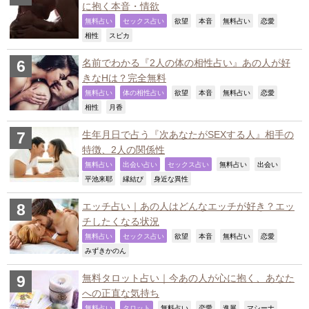
に抱く本音・情欲
,
,
,
,
,
,
無料占い
セックス占い
欲望
本音
無料占い
恋愛
,
,
相性
スピカ
名前でわかる『2人の体の相性占い』あの人が好
きなHは？完全無料
,
,
,
,
,
,
無料占い
体の相性占い
欲望
本音
無料占い
恋愛
,
,
相性
月香
生年月日で占う『次あなたがSEXする人』相手の
特徴、2人の関係性
,
,
,
,
,
無料占い
出会い占い
セックス占い
無料占い
出会い
,
,
,
平池来耶
縁結び
身近な異性
エッチ占い｜あの人はどんなエッチが好き？エッ
チしたくなる状況
,
,
,
,
,
,
無料占い
セックス占い
欲望
本音
無料占い
恋愛
,
みずきかのん
無料タロット占い｜今あの人が心に抱く、あなた
への正直な気持ち
,
,
,
,
,
,
無料占い
タロット
無料占い
恋愛
進展
マシーナ