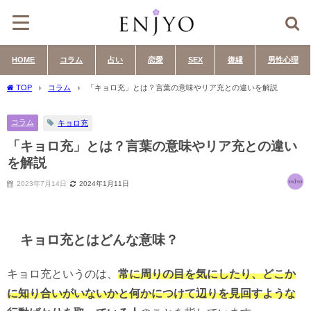
HOME
コラム
占い
恋愛
SEX
復縁
男性心理
TOP
コラム
「キョロ充」とは？言葉の意味やリア充との違いを解説
コラム
キョロ充
「キョロ充」とは？言葉の意味やリア充との違い
を解説
2023年7月14日
2024年1月11日
キョロ充とはどんな意味？
キョロ充というのは、
常に周りの目を気にしたり、どこか
に知り合いがいないかと何かにつけて辺りを見回すような