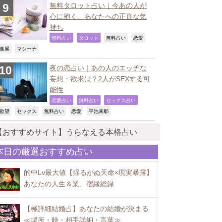
無料タロット占い｜今あの人が
心に抱く、あなたへの正直な気
持ち
,
,
,
,
無料占い
タロット
無料占い
恋愛
,
,
進展
マシーナ
夜の恋占い｜あの人のエッチな
妄想・欲求は？2人がSEXする可
能性
,
,
,
恋愛占い
無料占い
セックス占い
,
,
,
,
,
欲望
セックス
無料占い
恋愛
平池来耶
【おすすめサイト】うらなえる本格占い
本日の厳選おすすめ占い
的中Lv最大値【揺るがぬ天命×現実暴露】
あなたの人生＆業、宿縁総録
【極詳細結婚占】あなたの結婚が決まる
≪場所・時・相手詳細・言葉≫