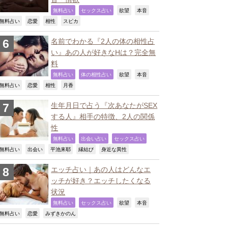
,
,
,
,
無料占い
セックス占い
欲望
本音
,
,
,
,
無料占い
恋愛
相性
スピカ
名前でわかる『2人の体の相性占
い』あの人が好きなHは？完全無
料
,
,
,
,
無料占い
体の相性占い
欲望
本音
,
,
,
,
無料占い
恋愛
相性
月香
生年月日で占う『次あなたがSEX
する人』相手の特徴、2人の関係
性
,
,
,
無料占い
出会い占い
セックス占い
,
,
,
,
,
無料占い
出会い
平池来耶
縁結び
身近な異性
エッチ占い｜あの人はどんなエ
ッチが好き？エッチしたくなる
状況
,
,
,
,
無料占い
セックス占い
欲望
本音
,
,
,
無料占い
恋愛
みずきかのん