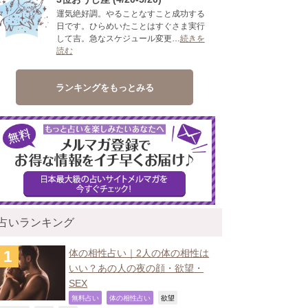
運気絶好調。やることなすこと成功する
日です。ひらめいたことはすぐさま実行
して吉。急なスケジュール変更…
続きを
読む
ランキングをもっとみる
占いランキング
体の相性占い｜2人の体の相性は
いい？あの人の夜の顔・欲望・
SEX
,
,
,
無料占い
体の相性占い
欲望