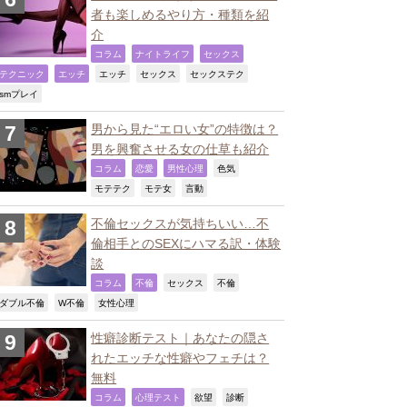
者も楽しめるやり方・種類を紹
介
,
,
,
コラム
ナイトライフ
セックス
,
,
,
,
,
テクニック
エッチ
エッチ
セックス
セックステク
,
smプレイ
男から見た“エロい女”の特徴は？
男を興奮させる女の仕草も紹介
,
,
,
,
コラム
恋愛
男性心理
色気
,
,
,
モテテク
モテ女
言動
不倫セックスが気持ちいい…不
倫相手とのSEXにハマる訳・体験
談
,
,
,
,
コラム
不倫
セックス
不倫
,
,
,
ダブル不倫
W不倫
女性心理
性癖診断テスト｜あなたの隠さ
れたエッチな性癖やフェチは？
無料
,
,
,
,
コラム
心理テスト
欲望
診断