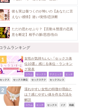
彼も実は傷つくのが怖いの【あなたに言
えない感情】迷い/覚悟/恋決断
ただの思わせぶり？【言動＆態度の恋真
意を断定】相手の脈/思惑/告白
コラムランキング
女性が気持ちいい『セックス体
位10選』感じる体位・ランキン
グ発表
,
,
,
,
コラム
セックス
テクニック
エッチ
,
,
,
,
セックス
セックス体位
セックステク
セックスレス
濡れやすい女性の特徴や理由と
は？感じやすい体を作る方法を
解説
,
,
,
,
コラム
エッチ
セックス
イク
前戯