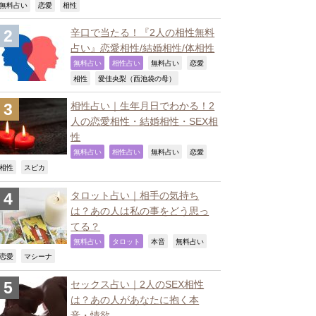
,
,
,
無料占い
恋愛
相性
辛口で当たる！『2人の相性無料
占い』恋愛相性/結婚相性/体相性
,
,
,
,
無料占い
相性占い
無料占い
恋愛
,
,
相性
愛佳央梨（西池袋の母）
相性占い｜生年月日でわかる！2
人の恋愛相性・結婚相性・SEX相
性
,
,
,
,
無料占い
相性占い
無料占い
恋愛
,
,
相性
スピカ
タロット占い｜相手の気持ち
は？あの人は私の事をどう思っ
てる？
,
,
,
,
無料占い
タロット
本音
無料占い
,
,
恋愛
マシーナ
セックス占い｜2人のSEX相性
は？あの人があなたに抱く本
音・情欲