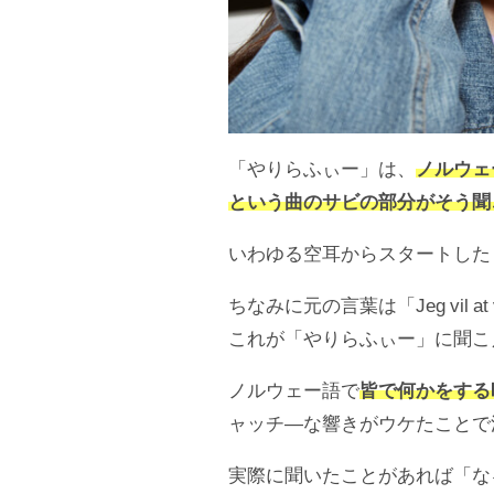
「やりらふぃー」は、
ノルウェ
という曲のサビの部分がそう聞
いわゆる空耳からスタートした
ちなみに元の言葉は「Jeg vil
これが「やりらふぃー」に聞こ
ノルウェー語で
皆で何かをする
ャッチ―な響きがウケたことで
実際に聞いたことがあれば「な