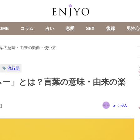
OME
コラム
占い
恋愛
SEX
復縁
男性心
葉の意味・由来の楽曲・使い方
流行語
ぃー」とは？言葉の意味・由来の楽
ふぅみん
日